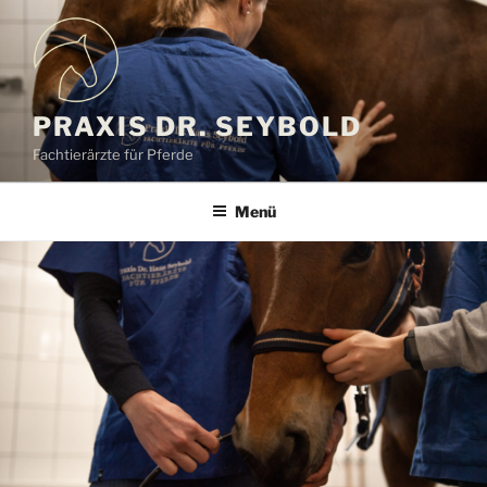
Zum
Inhalt
springen
PRAXIS DR. SEYBOLD
Fachtierärzte für Pferde
Menü